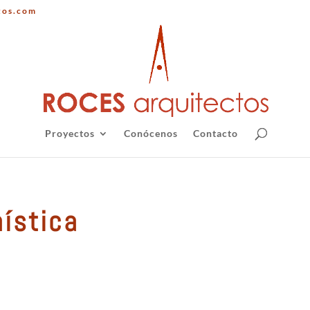
tos.com
Proyectos
Conócenos
Contacto
ística