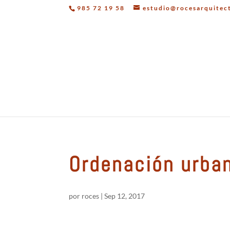
985 72 19 58
estudio@rocesarquitec
Ordenación urban
por
roces
|
Sep 12, 2017