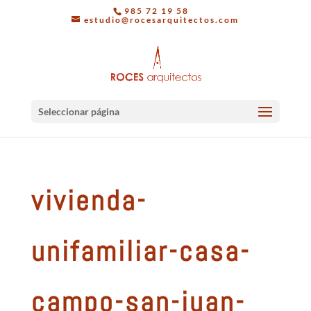
985 72 19 58
estudio@rocesarquitectos.com
Seleccionar página
vivienda-
unifamiliar-casa-
campo-san-juan-