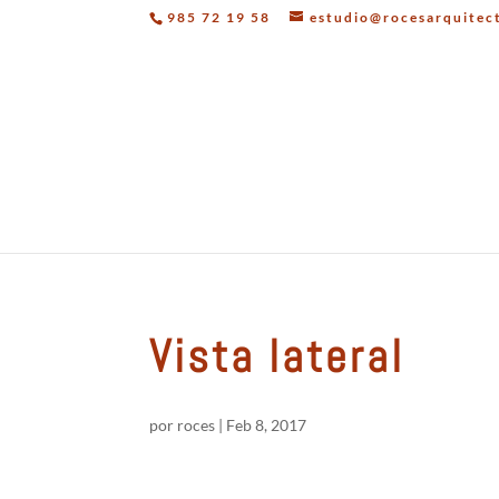
985 72 19 58
estudio@rocesarquitec
Vista lateral
por
roces
|
Feb 8, 2017